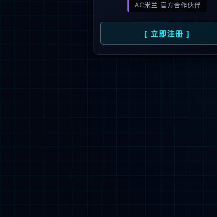
关注微信公众号
米兰·(milan)中国官方子股份
有限公司
地址：中国江苏省南通市崇川路288号