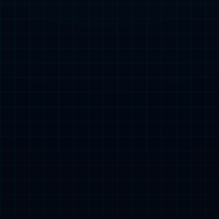
江苏省文明单位
江苏省优秀企业
<
1
2
>